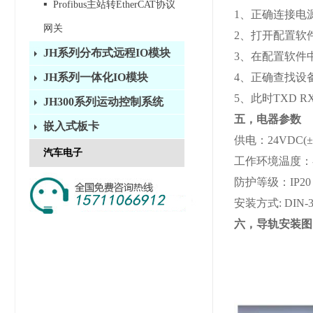
▪
Profibus主站转EtherCAT协议
1、正确连接电
网关
2、打开配置软
JH系列分布式远程IO模块
3、在配置软件
4、正确查找设
JH系列一体化IO模块
5、此时TXD
JH300系列运动控制系统
五，电器参数
嵌入式板卡
供电：
24VDC
汽车电子
工作环境温度：
防护等级：
IP20
安装方式
: DIN
六，导轨安装图