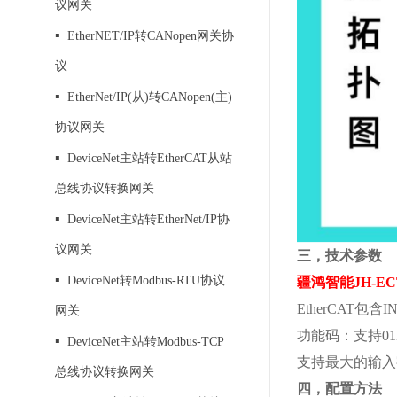
议网关
▪
EtherNET/IP转CANopen网关协
议
▪
EtherNet/IP(从)转CANopen(主)
协议网关
▪
DeviceNet主站转EtherCAT从站
总线协议转换网关
▪
DeviceNet主站转EtherNet/IP协
议网关
三，技术参数
▪
DeviceNet转Modbus-RTU协议
疆鸿智能
JH-EC
EtherCAT包
网关
功能码：支持
0
▪
DeviceNet主站转Modbus-TCP
支持最大的输入
总线协议转换网关
四，配置方法