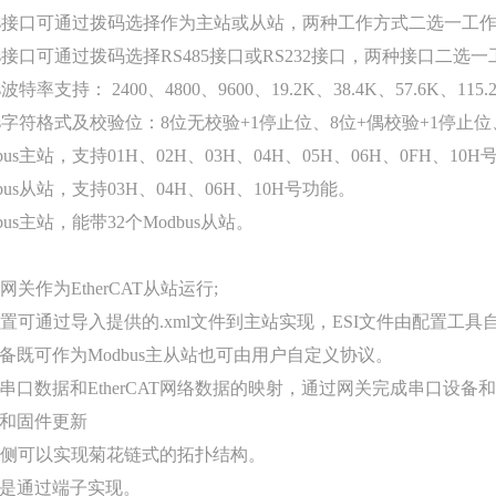
dbus接口可通过拨码选择作为主站或从站，两种工作方式二选一工
bus接口可通过拨码选择RS485接口或RS232接口，两种接口二选
波特率支持： 2400、4800、9600、19.2K、38.4K、57.6K、115
bus字符格式及校验位：8位无校验+1停止位、8位+偶校验+1停止
bus主站，支持01H、02H、03H、04H、05H、06H、0FH、10
bus从站，支持03H、04H、06H、10H号功能。
bus主站，能带32个Modbus从站。
，网关作为EtherCAT从站运行;
从站设置可通过导入提供的.xml文件到主站实现，ESI文件由配置工
备既可作为Modbus主从站也可由用户自定义协议。
口数据和EtherCAT网络数据的映射，通过网关完成串口设备和Et
和固件更新
CAT侧可以实现菊花链式的拓扑结构。
是通过端子实现。