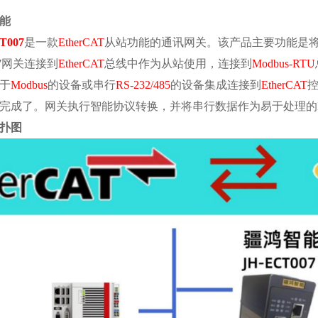
能
T007
是一款
EtherCAT
从站功能的通讯网关。该产品主要功能是
7
网关连接到
EtherCAT
总线中作为从站使用，连接到
Modbus-RTU
于
Modbus
的设备或串行
RS-232/485
的设备集成连接到
EtherCAT
完成了。网关执行智能协议转换，并将串行数据作为易于处理的
扑图