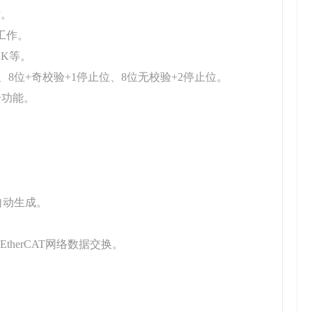
作。
一工作。
.2K等。
位、8位+奇校验+1停止位、8位无校验+2停止位。
H号功能。
具自动生成。
herCAT网络数据交换。