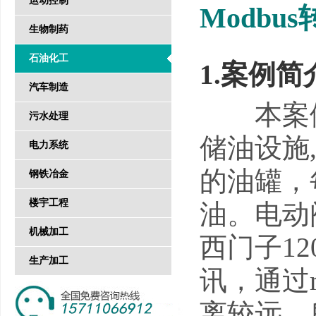
运动控制
Modbu
生物制药
石油化工
1.案例简
汽车制造
本案例现
污水处理
储油设施
电力系统
的油罐，
钢铁冶金
楼宇工程
油。电动
机械加工
西门子12
生产加工
讯，通过m
离较远，