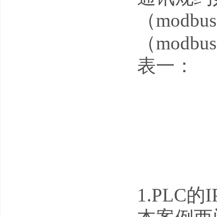
（modb
（modbus
表一：
1.PLC